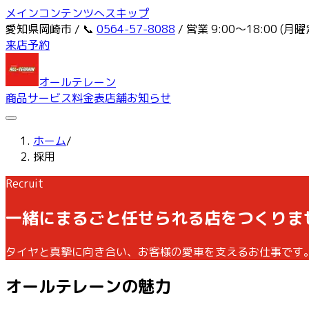
メインコンテンツへスキップ
愛知県岡崎市 / 📞
0564-57-8088
/ 営業 9:00〜18:00 (月
来店予約
オールテレーン
商品
サービス
料金表
店舗
お知らせ
ホーム
/
採用
Recruit
一緒にまるごと任せられる店をつくりま
タイヤと真摯に向き合い、お客様の愛車を支えるお仕事です。2
オールテレーンの魅力