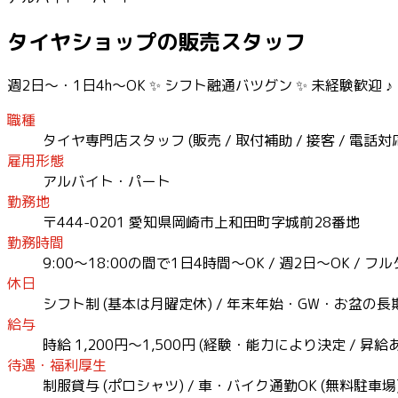
タイヤショップの販売スタッフ
週2日〜・1日4h〜OK ✨ シフト融通バツグン ✨ 未経験歓迎 ♪
職種
タイヤ専門店スタッフ (販売 / 取付補助 / 接客 / 電話対応
雇用形態
アルバイト・パート
勤務地
〒444-0201 愛知県岡崎市上和田町字城前28番地
勤務時間
9:00〜18:00の間で1日4時間〜OK / 週2日〜OK / 
休日
シフト制 (基本は月曜定休) / 年末年始・GW・お盆の長
給与
時給 1,200円〜1,500円 (経験・能力により決定 / 昇
待遇・福利厚生
制服貸与 (ポロシャツ) / 車・バイク通勤OK (無料駐車場