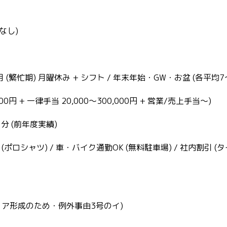
なし)
月 (繁忙期) 月曜休み + シフト / 年末年始・GW・お盆 (各平均7
,000円 + 一律手当 20,000〜300,000円 + 営業/売上手当〜)
月分 (前年度実績)
ポロシャツ) / 車・バイク通勤OK (無料駐車場) / 社内割引 
ャリア形成のため・例外事由3号のイ)