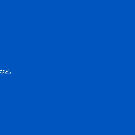
。
など。