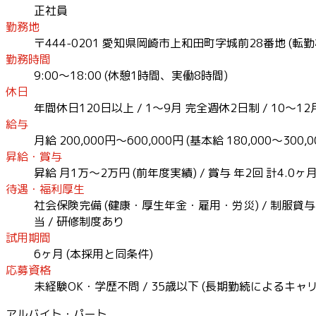
正社員
勤務地
〒444-0201 愛知県岡崎市上和田町字城前28番地 (転勤
勤務時間
9:00〜18:00 (休憩1時間、実働8時間)
休日
年間休日120日以上 / 1〜9月 完全週休2日制 / 10〜12
給与
月給 200,000円〜600,000円 (基本給 180,000〜300
昇給・賞与
昇給 月1万〜2万円 (前年度実績) / 賞与 年2回 計4.0ヶ
待遇・福利厚生
社会保険完備 (健康・厚生年金・雇用・労災) / 制服貸与 (
当 / 研修制度あり
試用期間
6ヶ月 (本採用と同条件)
応募資格
未経験OK・学歴不問 / 35歳以下 (長期勤続によるキ
アルバイト・パート