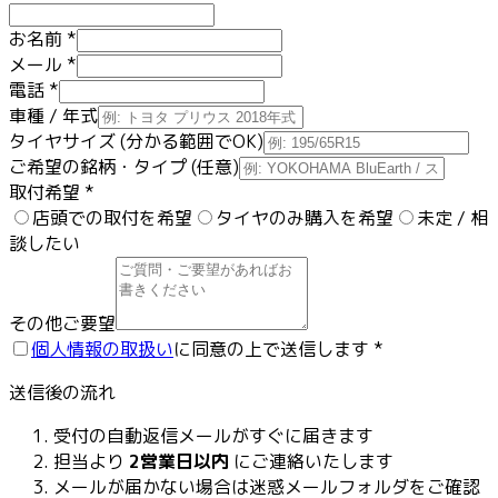
お名前
*
メール
*
電話
*
車種 / 年式
タイヤサイズ
(分かる範囲でOK)
ご希望の銘柄・タイプ
(任意)
取付希望
*
店頭での取付を希望
タイヤのみ購入を希望
未定 / 相
談したい
その他ご要望
個人情報の取扱い
に同意の上で送信します
*
送信後の流れ
受付の自動返信メールがすぐに届きます
担当より
2営業日以内
にご連絡いたします
メールが届かない場合は迷惑メールフォルダをご確認